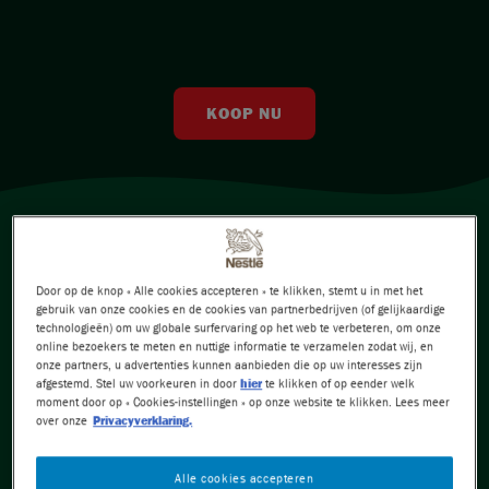
Nuts
Crunch
KOOP NU
Choclait Chips
After Eight
Caramac
Quality Street
Door op de knop « Alle cookies accepteren » te klikken, stemt u in met het
gebruik van onze cookies en de cookies van partnerbedrijven (of gelijkaardige
technologieën) om uw globale surfervaring op het web te verbeteren, om onze
Mini's
online bezoekers te meten en nuttige informatie te verzamelen zodat wij, en
onze partners, u advertenties kunnen aanbieden die op uw interesses zijn
Seizoenschocolade
afgestemd. Stel uw voorkeuren in door
hier
te klikken of op eender welk
moment door op « Cookies-instellingen » op onze website te klikken. Lees meer
AFTER EIGHT
over onze
Privacyverklaring.
DUURZAAMHEID
AFTER EIGHT combineert de smaak van fijne
Alle cookies accepteren
Nestlé Cocoa Plan