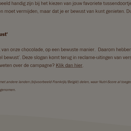
beeld handig zijn bij het kiezen van jouw favoriete tussendoor
en moet vermijden, maar dat je er bewust van kunt genieten. Dus
ust’
iet van onze chocolade, op een bewuste manier. Daarom hebben w
 bewust’. Deze slogan komt terug in reclame-uitingen van vers
r weten over de campagne?
Klik dan hier
.
met andere landen (bijvoorbeeld Frankrijk/België) delen, waar Nutri-Score al toege
t genomen.