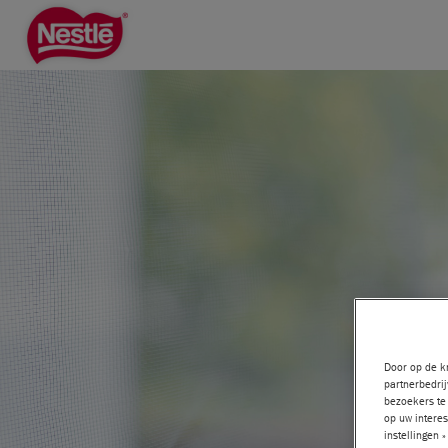
Skip
to
main
content
Door op de kn
partnerbedrij
bezoekers te 
op uw interes
instellingen 