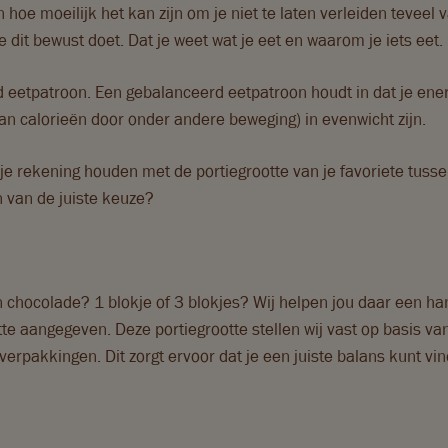
 hoe moeilijk het kan zijn om je niet te laten verleiden teveel 
e dit bewust doet. Dat je weet wat je eet en waarom je iets eet.
eetpatroon. Een gebalanceerd eetpatroon houdt in dat je energ
van calorieën door onder andere beweging) in evenwicht zijn.
e rekening houden met de portiegrootte van je favoriete tussen
n van de juiste keuze?
n chocolade? 1 blokje of 3 blokjes? Wij helpen jou daar een ha
te aangegeven. Deze portiegrootte stellen wij vast op basis va
verpakkingen. Dit zorgt ervoor dat je een juiste balans kunt vi