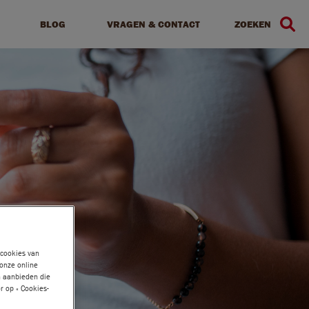
BLOG
VRAGEN & CONTACT
ZOEKEN
 cookies van
 onze online
n aanbieden die
r op « Cookies-