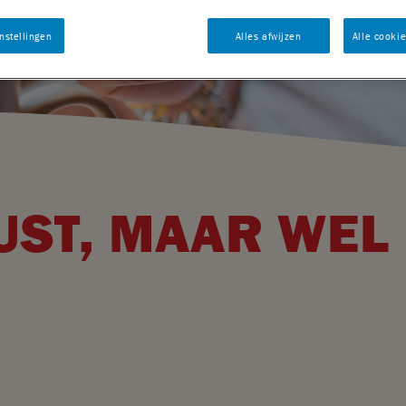
nstellingen
Alles afwijzen
Alle cooki
UST, MAAR WEL