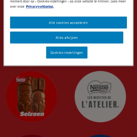
moment door op « Cookies-instellingen » op onze website te klikken. Lees meer
over onze
Privacyverklaring.
Nuts
Alle cookies accepteren
Crunch
Alles afwijzen
Choclait Chips
After Eight
Cookies-instellingen
Caramac
Quality Street
Mini's
Seizoenschocolade
DUURZAAMHEID
Nestlé Cocoa Plan