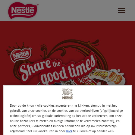
Skip
to
main
content
ZOEKEN
NESTLÉ MERKEN
L'Atelier
Bros
KitKat
Door op de knop « Alle cookies accepteren » te klikken, stemt u in met het
Rolo
gebruik van onze cookies en de cookies van partnerbedrijven (of gelijkaardige
technologieën) om uw globale surfervaring op het web te verbeteren, om onze
Smarties
online bezoekers te meten en nuttige informatie te verzamelen zodat wij, en
ONZE MERKEN
onze partners, u advertenties kunnen aanbieden die op uw interesses zijn
afgestemd. Stel uw voorkeuren in door
hier
te klikken of op eender welk
Lion