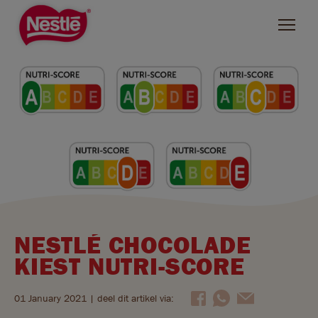
Skip
to
main
content
ZOEKEN
NESTLÉ MERKEN
L'Atelier
Bros
KitKat
NESTLÉ CHOCOLADE
Rolo
KIEST NUTRI-SCORE
Smarties
01 January 2021
| deel dit artikel via:
Lion