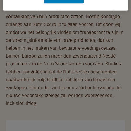
Producenten zijn niet verplicht om de Nutri-Score op de
Geniet gerust, maar wel bewust
verpakking van hun product te zetten. Nestlé kondigde
onlangs aan Nutri-Score in te gaan voeren. Dit doen wij
RECEPTEN
omdat we het belangrijk vinden om transparant te zijn in
de voedingsinformatie van onze producten, dat kan
BLOG
helpen in het maken van bewustere voedingskeuzes.
Binnen Europa zullen meer dan zevenduizend Nestlé
VRAGEN & CONTACT
producten van de Nutri-Score worden voorzien. Studies
hebben aangetoond dat de Nutri-Score consumenten
daadwerkelijk hulp biedt bij het doen van bewustere
aankopen. Hieronder vind je een voorbeeld van hoe dit
nieuwe voedselkeuzelogo zal worden weergegeven,
inclusief uitleg.