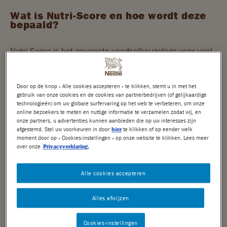
Wat is Nutri-Score en hoe wordt deze
Nuts
bepaald?
Crunch
Nutri-Score is het gewenste voedselkeuzelogo voor veel
Choclait Chips
landen in Europa en onlangs heeft de Nederlandse
overheid ook haar voorkeur voor dit logo uitgesproken.
After Eight
Door op de knop « Alle cookies accepteren » te klikken, stemt u in met het
Dit logo zal jou, als consument, helpen om betere
gebruik van onze cookies en de cookies van partnerbedrijven (of gelijkaardige
technologieën) om uw globale surfervaring op het web te verbeteren, om onze
voedingskeuzes te maken. Nutri-Score is door
Caramac
online bezoekers te meten en nuttige informatie te verzamelen zodat wij, en
onafhankelijke wetenschappers ontwikkeld in Frankrijk.
onze partners, u advertenties kunnen aanbieden die op uw interesses zijn
afgestemd. Stel uw voorkeuren in door
hier
te klikken of op eender welk
Quality Street
Het logo geeft door middel van kleuren (groen tot en met
moment door op « Cookies-instellingen » op onze website te klikken. Lees meer
rood) en letters (A tot en met E) een oordeel over de
over onze
Privacyverklaring.
Mini's
voedingswaarde van een product. Positieve kenmerken
Alle cookies accepteren
van een product zijn de hoeveelheid vezels, eiwitten,
Seizoenschocolade
groenten, fruit, peulvruchten en noten. Calorieën,
Alles afwijzen
DUURZAAMHEID
suikers, verzadigde vetten en zout worden als negatieve
kenmerken beschouwd.
Cookies-instellingen
Nestlé Cocoa Plan