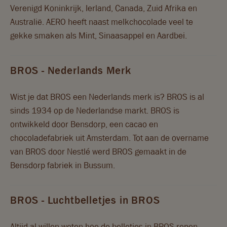
Verenigd Koninkrijk, Ierland, Canada, Zuid Afrika en
Geniet gerust, maar wel bewust
Australië. AERO heeft naast melkchocolade veel te
gekke smaken als Mint, Sinaasappel en Aardbei.
RECEPTEN
BROS - Nederlands Merk
BLOG
Wist je dat BROS een Nederlands merk is? BROS is al
VRAGEN & CONTACT
sinds 1934 op de Nederlandse markt. BROS is
ontwikkeld door Bensdorp, een cacao en
chocoladefabriek uit Amsterdam. Tot aan de overname
van BROS door Nestlé werd BROS gemaakt in de
Bensdorp fabriek in Bussum.
BROS - Luchtbelletjes in BROS
Altijd al willen weten hoe de belletjes in BROS repen