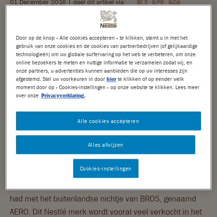
01 December 2016
| deel dit artikel via:
Nuts
BROS chocolade is heerlijke luchtige chocolade met
Door op de knop « Alle cookies accepteren » te klikken, stemt u in met het
Crunch
unieke bubbels. Alle BROS chocolade is geproduceerd
gebruik van onze cookies en de cookies van partnerbedrijven (of gelijkaardige
technologieën) om uw globale surfervaring op het web te verbeteren, om onze
binnen het Nestlé Cacao Plan en daarmee UTZ
Choclait Chips
online bezoekers te meten en nuttige informatie te verzamelen zodat wij, en
onze partners, u advertenties kunnen aanbieden die op uw interesses zijn
gecertificeerd. Van BROS chocolade kun je dus genieten
afgestemd. Stel uw voorkeuren in door
hier
te klikken of op eender welk
After Eight
met een goed gevoel. BROS is in meerdere smaken
moment door op « Cookies-instellingen » op onze website te klikken. Lees meer
over onze
Privacyverklaring.
verkrijgbaar als (mini) candybar en tablet. Laat het los
Caramac
met BROS!
Alle cookies accepteren
Quality Street
BROS - Aero
Alles afwijzen
Mini's
Ben je op vakantie in het buitenland wel eens een
Seizoenschocolade
Cookies-instellingen
chocolade product met bubbels tegen gekomen dat niet
jouw bekende BROS was? Grote kans dat je te maken
DUURZAAMHEID
had met het buitenlandse nichtje van BROS, genaamd
AERO. Dit Nestlé merk wordt vooral veel verkocht in het
Nestlé Cocoa Plan