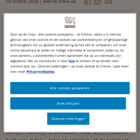
02 October 2018
| deel dit artikel via:
Nuts
Is chocolade glutenvrij?
Crunch
Is chocolade glutenvrij? Deze vraag wordt
Door op de knop « Alle cookies accepteren » te klikken, stemt u in met het
Choclait Chips
gebruik van onze cookies en de cookies van partnerbedrijven (of gelijkaardige
regelmatig gesteld. Voordat we hier antwoord op
technologieën) om uw globale surfervaring op het web te verbeteren, om onze
kunnen geven eerst even naar de basis. Want wat
online bezoekers te meten en nuttige informatie te verzamelen zodat wij, en
zijn gluten eigenlijk? In welke producten zitten
After Eight
onze partners, u advertenties kunnen aanbieden die op uw interesses zijn
gluten? En hoe kan ik daarachter komen?
afgestemd. Stel uw voorkeuren in door
hier
te klikken of op eender welk
moment door op « Cookies-instellingen » op onze website te klikken. Lees meer
Caramac
over onze
Privacyverklaring.
WAT ZIJN GLUTEN?
Quality Street
Alle cookies accepteren
Gluten is een eiwit dat van nature voorkomt in tarwe,
Mini's
rogge en gerst (gort). Gluten zit ook in producten die van
Alles afwijzen
deze granen zijn gemaakt, zoals brood, crackers, pizza,
Seizoenschocolade
pasta, paneermeel, koek, cake en taart.
Cookies-instellingen
DUURZAAMHEID
Dat lijkt makkelijk te onthouden, maar als je intolerant
Nestlé Cocoa Plan