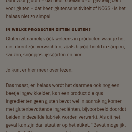
bent voor gluten – dat heet: coeliakie - of gevoelig bent
voor gluten – dat heet: glutensensitiviteit of NCGS - is het
Geniet gerust, maar wel bewust
helaas niet zo simpel.
RECEPTEN
IN WELKE PRODUCTEN ZITTEN GLUTEN?
Gluten zit namelijk ook weleens in producten waar je het
BLOG
niet direct zou verwachten, zoals bijvoorbeeld in soepen,
sauzen, snoepjes, ijssoorten en bier.
VRAGEN & CONTACT
Je kunt er
hier
meer over lezen.
Daarnaast, en helaas wordt het daarmee ook nog een
beetje ingewikkelder, kan een product die qua
ingrediënten geen gluten bevat wel in aanraking komen
met glutenbevattende ingrediënten, bijvoorbeeld doordat
beiden in dezelfde fabriek worden verwerkt. Als dit het
geval kan zijn dan staat er op het etiket: ‘‘Bevat mogelijk: