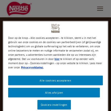
Skip
to
main
content
ROLO IJS RECEPTEN
ZOEKEN
Door op de knop « Alle cookies accepteren » te klikken, stemt u in met het
gebruik van onze cookies en de cookies van partnerbedrijven (of gelijkaardige
NESTLÉ MERKEN
Filter ijs recepten op merk
technologieën) om uw globale surfervaring op het web te verbeteren, om onze
online bezoekers te meten en nuttige informatie te verzamelen zodat wij, en
Nestlé
Rolo
Rolo Recepten
Rolo Recepten Ijs
L'Atelier
onze partners, u advertenties kunnen aanbieden die op uw interesses zijn
afgestemd. Stel uw voorkeuren in door
hier
te klikken of op eender welk
moment door op « Cookies-instellingen » op onze website te klikken. Lees meer
Bros
over onze
Privacyverklaring.
KitKat
Alle cookies accepteren
Rolo
Alles afwijzen
Smarties
Cookies-instellingen
Lion