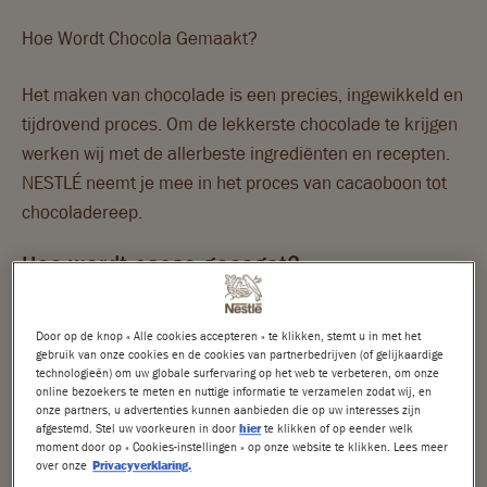
Hoe Wordt Chocola Gemaakt?
Nuts
Crunch
Het maken van chocolade is een precies, ingewikkeld en
tijdrovend proces. Om de lekkerste chocolade te krijgen
Choclait Chips
werken wij met de allerbeste ingrediënten en recepten.
NESTLÉ neemt je mee in het proces van cacaoboon tot
After Eight
chocoladereep.
Caramac
Hoe wordt cacao geoogst?
Quality Street
In de landen rond de evenaar groeit de cacaoboom.
Mini's
Door op de knop « Alle cookies accepteren » te klikken, stemt u in met het
NESTLÉ werkt in meerdere landen samen met
gebruik van onze cookies en de cookies van partnerbedrijven (of gelijkaardige
technologieën) om uw globale surfervaring op het web te verbeteren, om onze
Seizoenschocolade
cacaoboeren aan de hand van het
Nestlé Cocoa Plan.
online bezoekers te meten en nuttige informatie te verzamelen zodat wij, en
Cacaoboeren snijden de langwerpige vruchten die aan
onze partners, u advertenties kunnen aanbieden die op uw interesses zijn
afgestemd. Stel uw voorkeuren in door
hier
te klikken of op eender welk
DUURZAAMHEID
deze bomen groeien af. In de vruchten zitten ongeveer
moment door op « Cookies-instellingen » op onze website te klikken. Lees meer
50 cacaobonen. De bonen worden met vruchtvlees en al
over onze
Privacyverklaring.
Nestlé Cocoa Plan