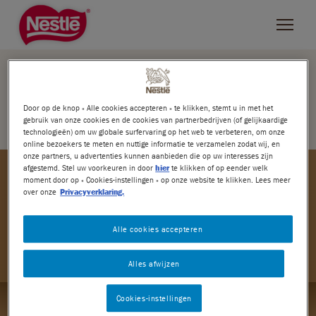
Skip
to
main
content
CHOCLAIT CHIPS
PRODUCTEN
ZOEKEN
Door op de knop « Alle cookies accepteren » te klikken, stemt u in met het
gebruik van onze cookies en de cookies van partnerbedrijven (of gelijkaardige
NESTLÉ MERKEN
Filter op merk
technologieën) om uw globale surfervaring op het web te verbeteren, om onze
online bezoekers te meten en nuttige informatie te verzamelen zodat wij, en
L'Atelier
onze partners, u advertenties kunnen aanbieden die op uw interesses zijn
afgestemd. Stel uw voorkeuren in door
hier
te klikken of op eender welk
moment door op « Cookies-instellingen » op onze website te klikken. Lees meer
Bros
over onze
Privacyverklaring.
KitKat
Alle cookies accepteren
Rolo
Choclait Chips Witte
NESTLÉ CHOCLAIT CHIPS
Alles afwijzen
chocolade
ORIGINAL
Smarties
Cookies-instellingen
Lion