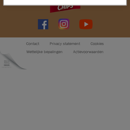
Nuts
Crunch
Choclait Chips
Footer
Contact
Privacy statement
Cookies
menu
After Eight
Wettelijke bepalingen
Actievoorwaarden
Caramac
Quality Street
Mini's
Seizoenschocolade
DUURZAAMHEID
Nestlé Cocoa Plan