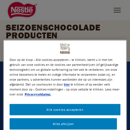
Skip
to
main
content
SEIZOENSCHOCOLADE
PRODUCTEN
ZOEKEN
NESTLÉ MERKEN
Filter op merk
Door op de knop « Alle cookies accepteren » te klikken, stemt u in met het
L'Atelier
gebruik van onze cookies en de cookies van partnerbedrijven (of gelijkaardige
technologieën) om uw globale surfervaring op het web te verbeteren, om onze
online bezoekers te meten en nuttige informatie te verzamelen zodat wij, en
Bros
onze partners, u advertenties kunnen aanbieden die op uw interesses zijn
afgestemd. Stel uw voorkeuren in door
hier
te klikken of op eender welk
moment door op « Cookies-instellingen » op onze website te klikken. Lees meer
KitKat
over onze
Privacyverklaring.
Rolo
SMARTIES Melkchocolade
SMARTIES Melkchocolade
Alle cookies accepteren
paashaas mini
paasfiguren
Smarties
Alles afwijzen
Lion