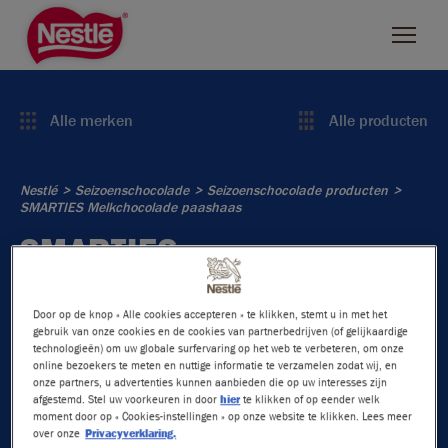
Skip
to
main
content
ZOEKEN
Alle merken
Alle producten
NESTLÉ MERKEN
Nestlé
Seizoenschocolade
Seizoenschocolade producten
SMARTIES Melkchocolade paashaas
L'Atelier
SMARTIES
Bros
MELKCHOCOLADE
PAASHAAS
KitKat
Door op de knop « Alle cookies accepteren » te klikken, stemt u in met het
gebruik van onze cookies en de cookies van partnerbedrijven (of gelijkaardige
technologieën) om uw globale surfervaring op het web te verbeteren, om onze
NESTLÉ SMARTIES Chocolade paashaas is een knapperige
Rolo
online bezoekers te meten en nuttige informatie te verzamelen zodat wij, en
chocolade paashaas gemaakt van melkchocolade gevuld
onze partners, u advertenties kunnen aanbieden die op uw interesses zijn
Smarties
afgestemd. Stel uw voorkeuren in door
hier
te klikken of op eender welk
met kleurijke SMARTIES.
moment door op « Cookies-instellingen » op onze website te klikken. Lees meer
over onze
Privacyverklaring.
- Heerlijke chocolade, ideaal voor je ultieme paasbreak.
Lion