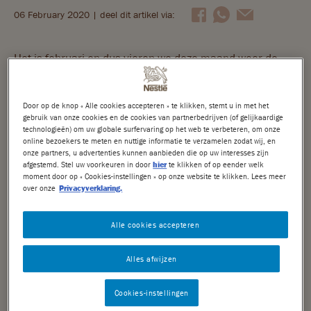
06 February 2020
| deel dit artikel via:
Nuts
Crunch
Het is februari en dus vieren we deze maand weer de
dag van de liefde: Valentijnsdag. De 14e februari is in
Choclait Chips
Nederland officieel de dag waarop je je geliefde
Door op de knop « Alle cookies accepteren » te klikken, stemt u in met het
(anoniem) kunt verrassen om te laten weten wat hij of zij
After Eight
gebruik van onze cookies en de cookies van partnerbedrijven (of gelijkaardige
technologieën) om uw globale surfervaring op het web te verbeteren, om onze
voor je betekent. Het is een dag die Nederland sinds de
online bezoekers te meten en nuttige informatie te verzamelen zodat wij, en
Caramac
jaren negentig viert en die inmiddels erg commercieel is
onze partners, u advertenties kunnen aanbieden die op uw interesses zijn
afgestemd. Stel uw voorkeuren in door
hier
te klikken of op eender welk
geworden. Wat heb jij in petto voor jouw geliefde?
moment door op « Cookies-instellingen » op onze website te klikken. Lees meer
Quality Street
over onze
Privacyverklaring.
Historie Valentijnsdag
Mini's
Alle cookies accepteren
Seizoenschocolade
Er is nogal wat onduidelijkheid over de herkomst van
Alles afwijzen
Valentijnsdag. Een veelgehoord verhaal gaat over het
DUURZAAMHEID
Romeinse vruchtbaarheidsfeest genaamd Lupercalia. In
Cookies-instellingen
de 18e eeuw werd besloten dat Lupercalia, gevierd op
Nestlé Cocoa Plan