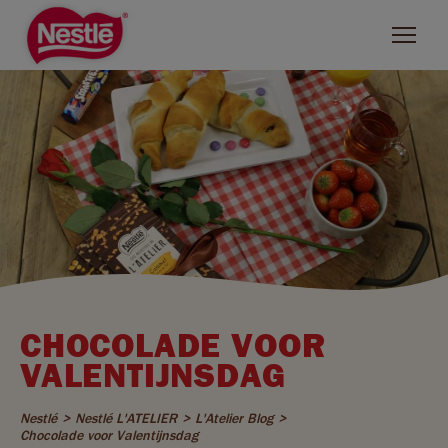
Skip
to
main
content
ZOEKEN
NESTLÉ MERKEN
L'Atelier
Bros
KitKat
CHOCOLADE VOOR
Rolo
VALENTIJNSDAG
Smarties
Nestlé
Nestlé L'ATELIER
L'Atelier Blog
Chocolade voor Valentijnsdag
Lion