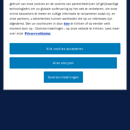
gebruik van onze cookies en de cookies van partnerbedrijven (of gelijkaardige
technologieën) om uw globale surfervaring op het web te verbeteren, om onze
SMARTIES EVOLUTIE
Nuts
online bezoekers te meten en nuttige informatie te verzamelen zodat wij, en
onze partners, u advertenties kunnen aanbieden die op uw interesses zijn
afgestemd. Stel uw voorkeuren in door
hier
te klikken of op eender welk
Crunch
In 1882 kwamen de allereerste
SMARTIES
op de markt.
moment door op « Cookies-instellingen » op onze website te klikken. Lees meer
De gekleurde chocolade ‘boontjes’ werden in die tijd
over onze
Privacyverklaring.
Choclait Chips
echter Chocolate Beans genoemd. Pas in 1937 werden
Alle cookies accepteren
de vrolijke chocolaatjes omgedoopt tot ‘SMARTIES
After Eight
Chocolate Beans’, om uiteindelijk SMARTIES te gaan
Caramac
Alles afwijzen
heten.
Quality Street
Cookies-instellingen
Behalve dat de naam verschillende veranderingen heeft
ondergaan, heeft in de loop der jaren ook het SMARTIES-
Mini's
logo - en daarmee de SMARTIES-koker - regelmatig een
Seizoenschocolade
nieuwe look gekregen. Dankzij een
verzamelaar
kunnen
we je meenemen in een stukje SMARTIES geschiedenis.
DUURZAAMHEID
Nestlé Cocoa Plan