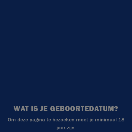
Geniet gerust, maar wel bewust
RECEPTEN
BLOG
VRAGEN & CONTACT
WAT IS JE GEBOORTEDATUM?
Om deze pagina te bezoeken moet je minimaal 18
jaar zijn.